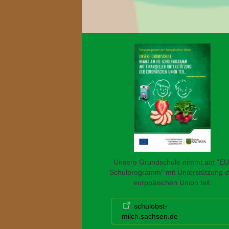
Unsere Grundschule nimmt am "EU
Schulprogramm" mit Unterstützung d
eurppäischen Union teil.
.
schulobst-
milch.sachsen.de