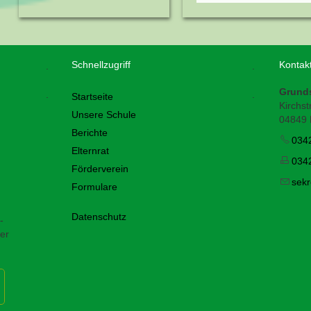
Schnellzugriff
Kontak
.
.
Grund
.
.
Startseite
Kirchstr
Unsere Schule
04849 
Berichte
034
Elternrat
034
Förderverein
s
kr
Formulare
Datenschutz
-
er