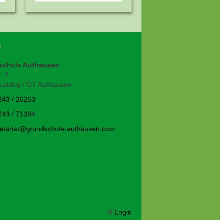
t
schule Authausen
. 2
Laußig / OT Authausen
243 / 26253
243 / 71394
t
r
t
gr
ndsch
l
-
th
s
n
c
m
Login