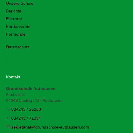
Unsere Schule
Berichte
Elternrat
Förderverein
Formulare
Datenschutz
.
Kontakt
Grundschule Authausen
Kirchstr. 2
04849 Laußig / OT Authausen
034243 / 26253
034243 / 71394
s
kr
t
r
t
gr
ndsch
l
-
th
s
n
c
m