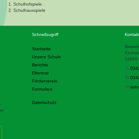
1. Schulhofspiele
2. Schulhausspiele
Schnellzugriff
Kontak
.
.
Grund
.
.
Startseite
Kirchstr
Unsere Schule
04849 
Berichte
034
Elternrat
034
Förderverein
s
kr
Formulare
Datenschutz
-
er