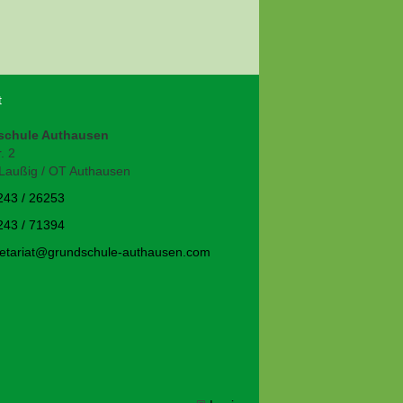
t
schule Authausen
. 2
Laußig / OT Authausen
243 / 26253
243 / 71394
t
r
t
gr
ndsch
l
-
th
s
n
c
m