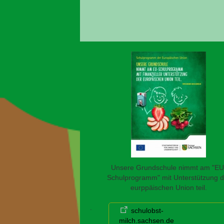
Unsere Grundschule nimmt am "EU
Schulprogramm" mit Unterstützung d
eurppäischen Union teil.
.
schulobst-
milch.sachsen.de