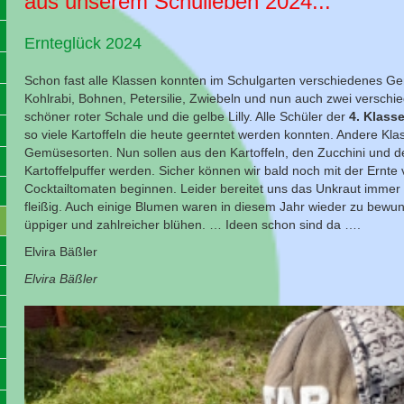
aus unserem Schulleben 2024...
Ernteglück 2024
Schon fast alle Klassen konnten im Schulgarten verschiedenes G
Kohlrabi, Bohnen, Petersilie, Zwiebeln und nun auch zwei verschie
schöner roter Schale und die gelbe Lilly. Alle Schüler der
4. Klass
so viele Kartoffeln die heute geerntet werden konnten. Andere Kl
Gemüsesorten. Nun sollen aus den Kartoffeln, den Zucchini und
Kartoffelpuffer werden. Sicher können wir bald noch mit der Ernte
Cocktailtomaten beginnen. Leider bereitet uns das Unkraut immer
fleißig. Auch einige Blumen waren in diesem Jahr wieder zu bewu
üppiger und zahlreicher blühen. … Ideen schon sind da ….
Elvira Bäßler
Elvira Bäßler