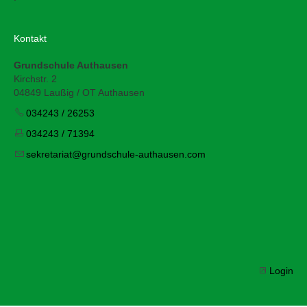
Kontakt
Grundschule Authausen
Kirchstr. 2
04849 Laußig / OT Authausen
034243 / 26253
034243 / 71394
s
kr
t
r
t
gr
ndsch
l
-
th
s
n
c
m
Login