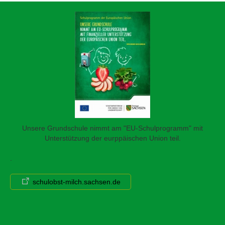
Unsere Grundschule nimmt am "EU-Schulprogramm" mit
Unterstützung der eurppäischen Union teil.
.
schulobst-milch.sachsen.de